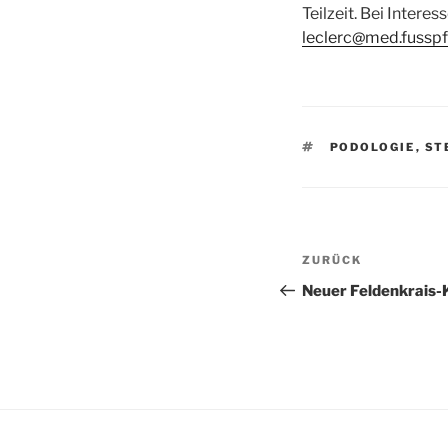
Teilzeit. Bei Inter
leclerc@med.fussp
SCHLAGWÖRTE
PODOLOGIE
,
ST
Beitragsnav
Vorheriger
ZURÜCK
Beitrag
Neuer Feldenkrais-K