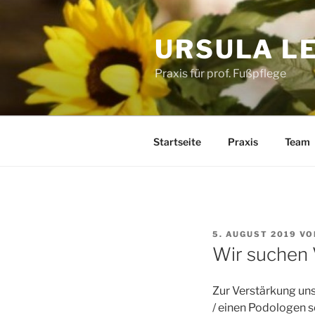
Zum
Inhalt
URSULA L
springen
Praxis für prof. Fußpflege
Startseite
Praxis
Team
VERÖFFENTLICHT
5. AUGUST 2019
VO
AM
Wir suchen 
Zur Verstärkung uns
/ einen Podologen so