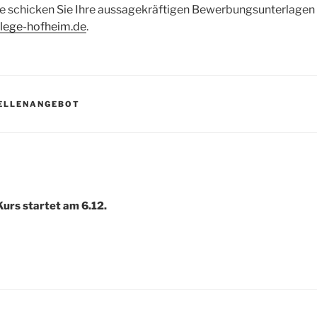
esse schicken Sie Ihre aussagekräftigen Bewerbungsunterlagen
flege-hofheim.de
.
R
ELLENANGEBOT
igation
urs startet am 6.12.